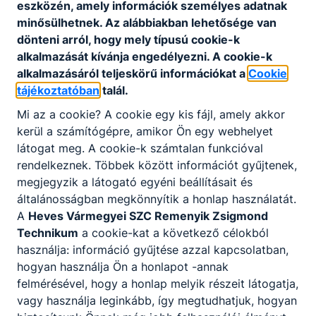
eszközén, amely információk személyes adatnak
Erasmus+ szakmai és kulturális élmények
minősülhetnek. Az alábbiakban lehetősége van
Görögországban '26
dönteni arról, hogy mely típusú cookie-k
alkalmazását kívánja engedélyezni. A cookie-k
A Heves Vármegyei SZC Remenyik Zsigmond Technikum
alkalmazásáról teljeskörű információkat a
Cookie
tanulói egy kéthetes Erasmus+ szakmai mobilitási program
tájékoztatóban
talál.
keretében Görögországban, Palatamon térségében
bővíthették szakmai tudásukat, miközben számos
Mi az a cookie? A cookie egy kis fájl, amely akkor
kulturális és közösségi élménnyel gazdagodtak.
kerül a számítógépre, amikor Ön egy webhelyet
látogat meg. A cookie-k számtalan funkcióval
Bővebben a projektről
rendelkeznek. Többek között információt gyűjtenek,
megjegyzik a látogató egyéni beállításait és
általánosságban megkönnyítik a honlap használatát.
A
Heves Vármegyei SZC Remenyik Zsigmond
Technikum
a cookie-kat a következő célokból
1
használja: információ gyűjtése azzal kapcsolatban,
hogyan használja Ön a honlapot -annak
felmérésével, hogy a honlap melyik részeit látogatja,
vagy használja leginkább, így megtudhatjuk, hogyan