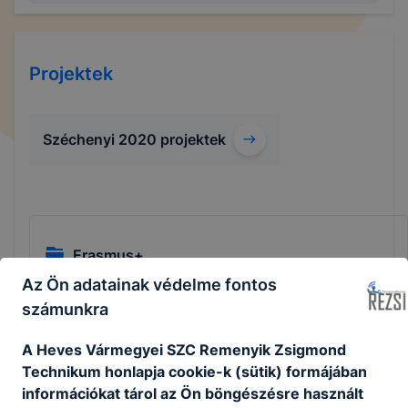
Projektek
Széchenyi 2020 projektek
Erasmus+
Az Ön adatainak védelme fontos
#erasmus
számunkra
Bővebben a projektről
A Heves Vármegyei SZC Remenyik Zsigmond
Technikum honlapja cookie-k (sütik) formájában
információkat tárol az Ön böngészésre használt