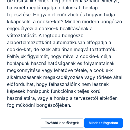
biztosítsunk Önnek még jobb felhasználói élményt,
ha ismét meglátogatja oldalunkat, honlap
Partnereink
fejlesztése. Hogyan ellenőrizheti és hogyan tudja
kikapcsolni a cookie-kat? Minden modern böngésző
engedélyezi a cookie-k beállításának a
változtatását. A legtöbb böngésző
alapértelmezettként automatikusan elfogadja a
cookie-kat, de ezek általában megváltoztathatók.
Felhívjuk figyelmét, hogy mivel a cookie-k célja
honlapunk használhatóságának és folyamatainak
megkönnyítése vagy lehetővé tétele, a cookie-k
alkalmazásának megakadályozása vagy törlése által
előfordulhat, hogy felhasználóink nem lesznek
képesek honlapunk funkcióinak teljes körű
használatára, vagy a honlap a tervezettől eltérően
fog működni böngészőjében.
További lehetőségek
Mindet elfogadom