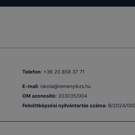
Telefon:
+36 20 858 37 71
E-mail:
iskola@remenyikzs.hu
OM azonosító:
203035/004
Felnőttképzési nyilvántartás száma:
B/2024/00