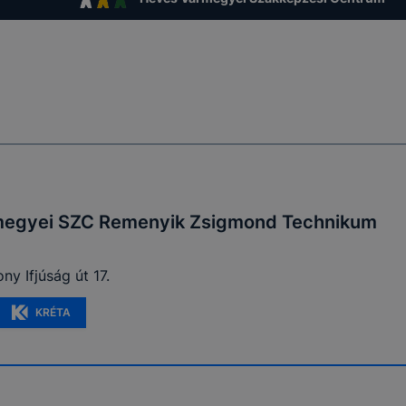
 eltérően fog működni böngészőjében.
megyei SZC Remenyik Zsigmond Technikum
y Ifjúság út 17.
KRÉTA