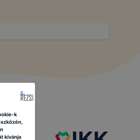
ookie-k
eszközén,
an
t kívánja