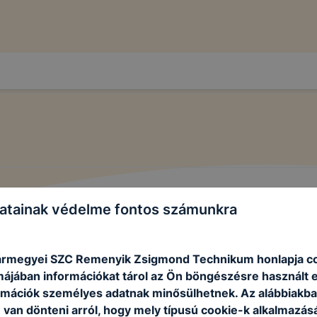
atainak védelme fontos számunkra
ármegyei SZC Remenyik Zsigmond Technikum honlapja c
rmájában információkat tárol az Ön böngészésre használt 
rmációk személyes adatnak minősülhetnek. Az alábbiakb
van dönteni arról, hogy mely típusú cookie-k alkalmazásá