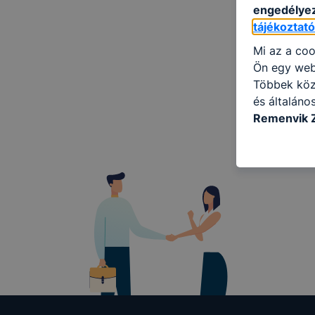
engedélyez
tájékoztat
Mi az a coo
Ön egy web
Többek közö
és általáno
Remenyik 
információ 
felméréséve
így megtudh
ismét meglá
tudja kika
beállításán
automatikus
Felhívjuk f
folyamatai
megakadályo
lesznek kép