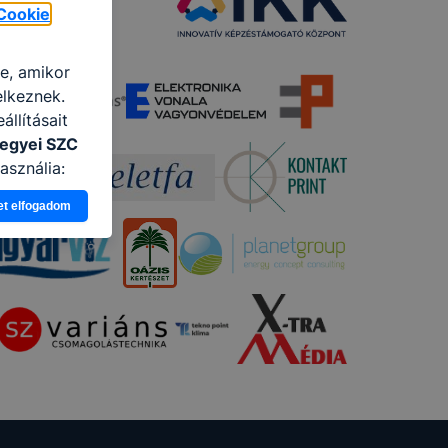
Cookie
re, amikor
elkeznek.
llításait
egyei SZC
asználja:
pot -annak
et elfogadom
eginkább,
lményt, ha
ti és hogyan
 a cookie-k
t
thatók.
tóságának és
mazásának
 nem
 a honlap a