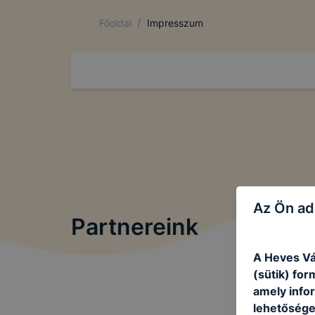
/
Főoldal
Impresszum
Az Ön ad
Partnereink
A Heves V
(sütik) fo
amely info
lehetősége 