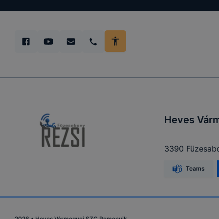
tervezettől
Heves Vár
3390 Füzesabon
Teams
2026
•
Heves Vármegyei SZC Remenyik