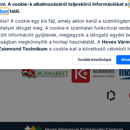
ni. A cookie-k alkalmazásáról teljeskörű információkat a
óban
talál.
kie? A cookie egy kis fájl, amely akkor kerül a számítógép
helyet látogat meg. A cookie-k számtalan funkcióval rend
tt információt gyűjtenek, megjegyzik a látogató egyéni beá
sságban megkönnyítik a honlap használatát. A
Heves Várm
Zsigmond Technikum
a cookie-kat a következő célokból h
gyűjtése azzal kapcsolatban, hogyan használja Ön a honla
További lehetőségek
Mind
l, hogy a honlap melyik részeit látogatja, vagy használja l
atjuk, hogyan biztosítsunk Önnek még jobb felhasználói é
togatja oldalunkat, honlap fejlesztése. Hogyan ellenőrizhe
pcsolni a cookie-kat? Minden modern böngésző engedélyezi
ak a változtatását. A legtöbb böngésző alapértelmezettkén
an elfogadja a cookie-kat, de ezek általában megváltozta
igyelmét, hogy mivel a cookie-k célja honlapunk használha
nak megkönnyítése vagy lehetővé tétele, a cookie-k alkal
zása vagy törlése által előfordulhat, hogy felhasználóink
esek honlapunk funkcióinak teljes körű használatára, vagy
Heves Vármegyei Szakképzési Centrum