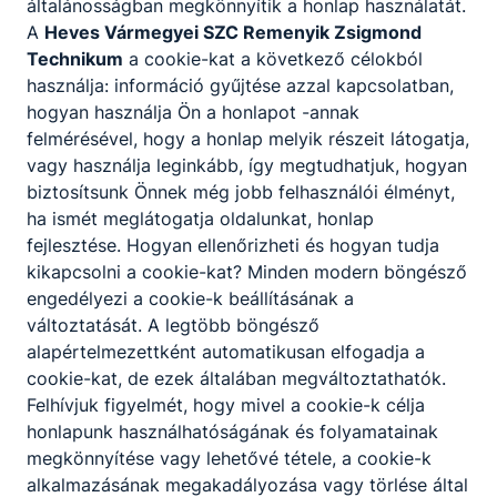
általánosságban megkönnyítik a honlap használatát.
A
Heves Vármegyei SZC Remenyik Zsigmond
Technikum
a cookie-kat a következő célokból
használja: információ gyűjtése azzal kapcsolatban,
hogyan használja Ön a honlapot -annak
felmérésével, hogy a honlap melyik részeit látogatja,
vagy használja leginkább, így megtudhatjuk, hogyan
biztosítsunk Önnek még jobb felhasználói élményt,
ha ismét meglátogatja oldalunkat, honlap
fejlesztése. Hogyan ellenőrizheti és hogyan tudja
kikapcsolni a cookie-kat? Minden modern böngésző
engedélyezi a cookie-k beállításának a
változtatását. A legtöbb böngésző
alapértelmezettként automatikusan elfogadja a
cookie-kat, de ezek általában megváltoztathatók.
Felhívjuk figyelmét, hogy mivel a cookie-k célja
honlapunk használhatóságának és folyamatainak
megkönnyítése vagy lehetővé tétele, a cookie-k
alkalmazásának megakadályozása vagy törlése által