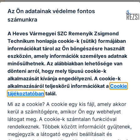
Integritás
Az Ön adatainak védelme fontos
számunkra
.
A Heves Vármegyei SZC Remenyik Zsigmond
Kattintson
Technikum honlapja cookie-k (sütik) formájában
információkat tárol az Ön böngészésre használt
eszközén, amely információk személyes adatnak
minősülhetnek. Az alábbiakban lehetősége van
dönteni arról, hogy mely típusú cookie-k
alkalmazását kívánja engedélyezni. A cookie-k
alkalmazásáról teljeskörű információkat a
Cookie
tájékoztatóban
talál.
Partnereink
Mi az a cookie? A cookie egy kis fájl, amely akkor
kerül a számítógépre, amikor Ön egy webhelyet
látogat meg. A cookie-k számtalan funkcióval
rendelkeznek. Többek között információt gyűjtenek,
megjegyzik a látogató egyéni beállításait és