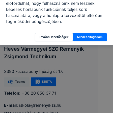
előfordulhat, hogy felhasználóink nem lesznek
képesek honlapunk funkcióinak teljes körű
használatára, vagy a honlap a tervezettől eltérően
fog működni böngészőjében.
További lehetőségek
Mindet elfogadom
Heves Vármegyei SZC Remenyik
Zsigmond Technikum
3390 Füzesabony Ifjúság út 17.
Teams
KRÉTA
Telefon:
+36 20 858 37 71
E-mail:
iskola@remenyikzs.hu