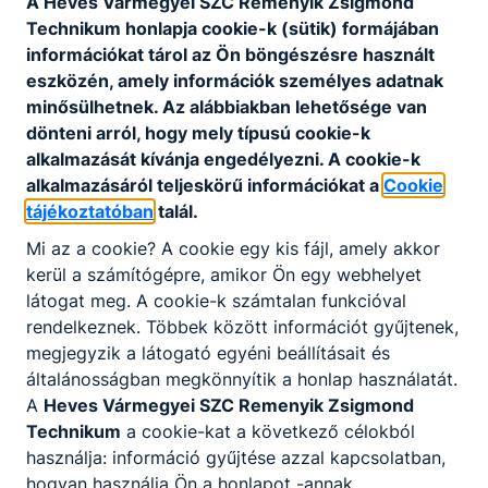
A Heves Vármegyei SZC Remenyik Zsigmond
Letöltés
Technikum honlapja cookie-k (sütik) formájában
információkat tárol az Ön böngészésre használt
eszközén, amely információk személyes adatnak
minősülhetnek. Az alábbiakban lehetősége van
dönteni arról, hogy mely típusú cookie-k
alkalmazását kívánja engedélyezni. A cookie-k
alkalmazásáról teljeskörű információkat a
Cookie
Partnereink
tájékoztatóban
talál.
Mi az a cookie? A cookie egy kis fájl, amely akkor
kerül a számítógépre, amikor Ön egy webhelyet
látogat meg. A cookie-k számtalan funkcióval
rendelkeznek. Többek között információt gyűjtenek,
megjegyzik a látogató egyéni beállításait és
általánosságban megkönnyítik a honlap használatát.
A
Heves Vármegyei SZC Remenyik Zsigmond
Technikum
a cookie-kat a következő célokból
használja: információ gyűjtése azzal kapcsolatban,
hogyan használja Ön a honlapot -annak