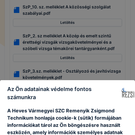
SzP_10. sz. melléklet A közösségi szolgálat
szabályai.pdf
Letöltés
SzP_2. sz melléklet A közép és emelt szintű
érettségi vizsgák vizsgakövetelményei és a
szóbeli vizsga témakörei tantárgyanként.pdf
Letöltés
SzP_3.sz. melléklet - Osztályozó és javítóvizsga
követelmények.pdf
Letöltés
Az Ön adatainak védelme fontos
számunkra
SzP_4.sz. melléklet -Ágazati-alapvizsga-
eljárásrend(2024).pdf
A Heves Vármegyei SZC Remenyik Zsigmond
Letöltés
Technikum honlapja cookie-k (sütik) formájában
információkat tárol az Ön böngészésre használt
SzP_5.sz melléklet- Szakmai vizsga.pdf
eszközén, amely információk személyes adatnak