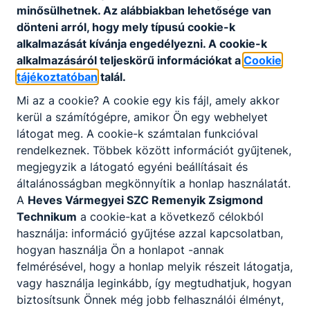
minősülhetnek. Az alábbiakban lehetősége van
Letöltés
dönteni arról, hogy mely típusú cookie-k
SZP_6. sz. melléklet_Egészségfejlesztési
alkalmazását kívánja engedélyezni. A cookie-k
program.pdf
alkalmazásáról teljeskörű információkat a
Cookie
tájékoztatóban
talál.
Letöltés
Mi az a cookie? A cookie egy kis fájl, amely akkor
SZP_7. sz. melléklet_Esélyegyenlőségi
kerül a számítógépre, amikor Ön egy webhelyet
program.pdf
látogat meg. A cookie-k számtalan funkcióval
Letöltés
rendelkeznek. Többek között információt gyűjtenek,
megjegyzik a látogató egyéni beállításait és
SzP_8. sz. melléklet Osztályozó és javítóvizsga
általánosságban megkönnyítik a honlap használatát.
szabályzat.pdf
A
Heves Vármegyei SZC Remenyik Zsigmond
Letöltés
Technikum
a cookie-kat a következő célokból
használja: információ gyűjtése azzal kapcsolatban,
hogyan használja Ön a honlapot -annak
felmérésével, hogy a honlap melyik részeit látogatja,
vagy használja leginkább, így megtudhatjuk, hogyan
biztosítsunk Önnek még jobb felhasználói élményt,