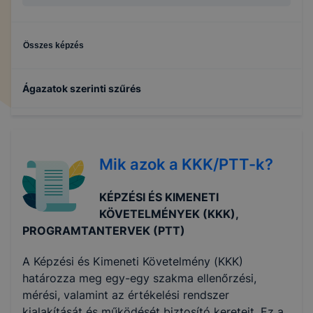
Összes képzés
Ágazatok szerinti szűrés
Informatika és távközlés
Mik azok a KKK/PTT-k?
Közlekedés és szállítmányozás
KÉPZÉSI ÉS KIMENETI
Oktatás
KÖVETELMÉNYEK (KKK),
PROGRAMTANTERVEK (PTT)
Gazdálkodás és menedzsment
A Képzési és Kimeneti Követelmény (KKK)
határozza meg egy-egy szakma ellenőrzési,
mérési, valamint az értékelési rendszer
kialakítását és működését biztosító kereteit. Ez a