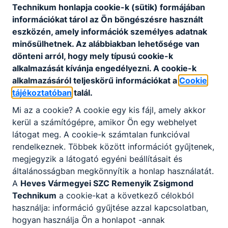
Technikum honlapja cookie-k (sütik) formájában
kidolgozásához.
információkat tárol az Ön böngészésre használt
eszközén, amely információk személyes adatnak
minősülhetnek. Az alábbiakban lehetősége van
Informatika és távközlés
dönteni arról, hogy mely típusú cookie-k
alkalmazását kívánja engedélyezni. A cookie-k
alkalmazásáról teljeskörű információkat a
Cookie
Informatikai rendszer- és alkalmazás-
tájékoztatóban
talál.
üzemeltető technikus
Mi az a cookie? A cookie egy kis fájl, amely akkor
KKK
PTT
kerül a számítógépre, amikor Ön egy webhelyet
látogat meg. A cookie-k számtalan funkcióval
Szoftverfejlesztő és -tesztelő
rendelkeznek. Többek között információt gyűjtenek,
KKK
PTT
megjegyzik a látogató egyéni beállításait és
általánosságban megkönnyítik a honlap használatát.
A
Heves Vármegyei SZC Remenyik Zsigmond
Közlekedés és szállítmányozás
Technikum
a cookie-kat a következő célokból
használja: információ gyűjtése azzal kapcsolatban,
hogyan használja Ön a honlapot -annak
Logisztikai technikus