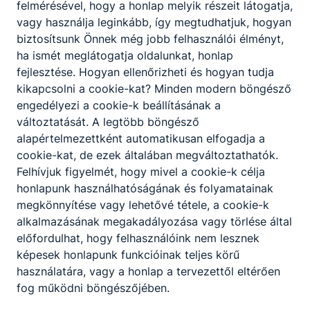
felmérésével, hogy a honlap melyik részeit látogatja,
KKK
PTT
vagy használja leginkább, így megtudhatjuk, hogyan
biztosítsunk Önnek még jobb felhasználói élményt,
ha ismét meglátogatja oldalunkat, honlap
Oktatás
fejlesztése. Hogyan ellenőrizheti és hogyan tudja
kikapcsolni a cookie-kat? Minden modern böngésző
engedélyezi a cookie-k beállításának a
Oktatási szakasszisztens
változtatását. A legtöbb böngésző
KKK
PTT
alapértelmezettként automatikusan elfogadja a
cookie-kat, de ezek általában megváltoztathatók.
Felhívjuk figyelmét, hogy mivel a cookie-k célja
Gazdálkodás és menedzsment
honlapunk használhatóságának és folyamatainak
megkönnyítése vagy lehetővé tétele, a cookie-k
alkalmazásának megakadályozása vagy törlése által
Pénzügyi-számviteli ügyintéző
előfordulhat, hogy felhasználóink nem lesznek
képesek honlapunk funkcióinak teljes körű
KKK
PTT
használatára, vagy a honlap a tervezettől eltérően
Vállalkozási ügyviteli ügyintéző
fog működni böngészőjében.
KKK
PTT