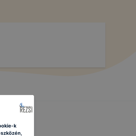
ookie-k
eszközén,