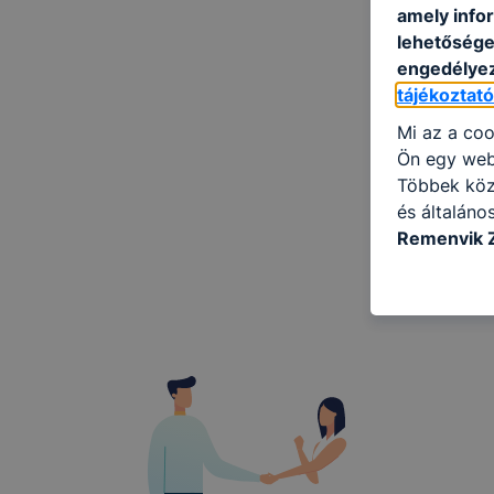
amely info
lehetősége 
engedélyez
tájékoztat
Mi az a coo
Ön egy web
Többek közö
és általáno
Remenyik 
információ 
felméréséve
így megtudh
ismét meglá
tudja kika
beállításán
automatikus
Felhívjuk f
folyamatai