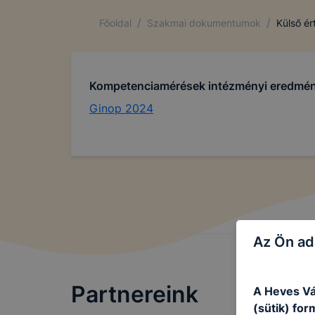
/
/
Főoldal
Szakmai dokumentumok
Külső ér
Kompetenciamérések intézményi eredmén
Ginop 2024
Az Ön ad
Partnereink
A Heves V
(sütik) fo