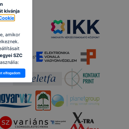
an
t kívánja
Cookie
re, amikor
elkeznek.
llításait
egyei SZC
asználja:
pot -annak
et elfogadom
eginkább,
lményt, ha
ti és hogyan
 a cookie-k
t
thatók.
tóságának és
mazásának