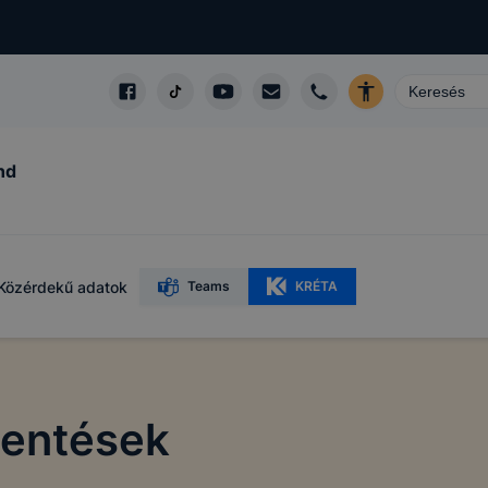
nd
Közérdekű adatok
Teams
KRÉTA
lentések