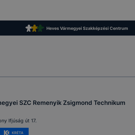
zása vagy törlése által előfordulhat, hogy felhasználóink
esek honlapunk funkcióinak teljes körű használatára, vagy
 eltérően fog működni böngészőjében.
Heves Vármegyei Szakképzési Centrum
megyei SZC Remenyik Zsigmond Technikum
y Ifjúság út 17.
KRÉTA