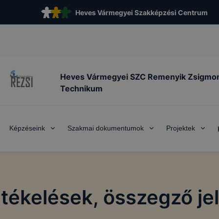
Heves Vármegyei Szakképzési Centrum
Heves Vármegyei SZC Remenyik Zsigmo
Technikum
Képzéseink
Szakmai dokumentumok
Projektek
rtékelések, összegző je