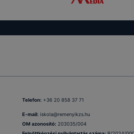
 nem
 a honlap a
Telefon:
+36 20 858 37 71
E-mail:
iskola@remenyikzs.hu
OM azonosító:
203035/004
Felnőttképzési nyilvántartás száma:
B/2024/00