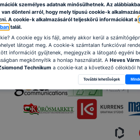
rmációk személyes adatnak minősülhetnek. Az alábbiakb
van dönteni arról, hogy mely típusú cookie-k alkalmazásá
ni. A cookie-k alkalmazásáról teljeskörű információkat a
óban
talál.
kie? A cookie egy kis fájl, amely akkor kerül a számítógép
helyet látogat meg. A cookie-k számtalan funkcióval rend
tt információt gyűjtenek, megjegyzik a látogató egyéni beá
sságban megkönnyítik a honlap használatát. A
Heves Várm
Zsigmond Technikum
a cookie-kat a következő célokból h
gyűjtése azzal kapcsolatban, hogyan használja Ön a honla
További lehetőségek
Mind
l, hogy a honlap melyik részeit látogatja, vagy használja l
atjuk, hogyan biztosítsunk Önnek még jobb felhasználói é
togatja oldalunkat, honlap fejlesztése. Hogyan ellenőrizhe
pcsolni a cookie-kat? Minden modern böngésző engedélyezi
ak a változtatását. A legtöbb böngésző alapértelmezettkén
an elfogadja a cookie-kat, de ezek általában megváltozta
igyelmét, hogy mivel a cookie-k célja honlapunk használha
nak megkönnyítése vagy lehetővé tétele, a cookie-k alkal