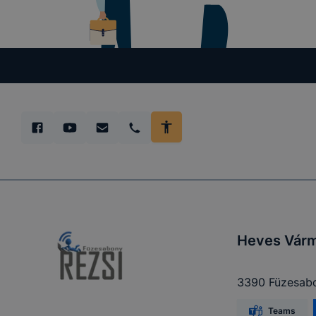
megakadályo
lesznek kép
tervezettől
Heves Vár
3390 Füzesabon
Teams