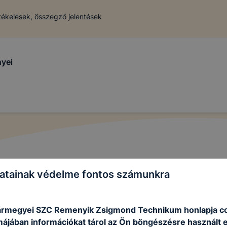
tékelések, összegző jelentések
yei
atainak védelme fontos számunkra
ármegyei SZC Remenyik Zsigmond Technikum honlapja c
rmájában információkat tárol az Ön böngészésre használt 