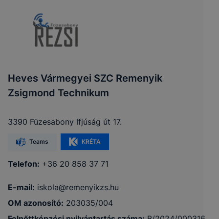
Heves Vármegyei SZC Remenyik
Zsigmond Technikum
3390 Füzesabony Ifjúság út 17.
Teams
KRÉTA
Telefon:
+36 20 858 37 71
E-mail:
iskola@remenyikzs.hu
OM azonosító:
203035/004
Felnőttképzési nyilvántartás száma:
B/2024/000316