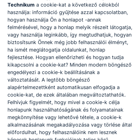
nem rendelkezik.
Technikum
a cookie-kat a következő célokból
használja: információ gyűjtése azzal kapcsolatban,
A Dobbantó program célja:
hogyan használja Ön a honlapot -annak
alapkompetencia-hiányok csökkentése
felmérésével, hogy a honlap melyik részeit látogatja,
foglalkoztatók által elvárt kompetenciák
vagy használja leginkább, így megtudhatjuk, hogyan
fejlesztése
biztosítsunk Önnek még jobb felhasználói élményt,
a szakképzésbe való belépés megalapozása
ha ismét meglátogatja oldalunkat, honlap
fejlesztése. Hogyan ellenőrizheti és hogyan tudja
kikapcsolni a cookie-kat? Minden modern böngésző
engedélyezi a cookie-k beállításának a
változtatását. A legtöbb böngésző
alapértelmezettként automatikusan elfogadja a
cookie-kat, de ezek általában megváltoztathatók.
Partnereink
Felhívjuk figyelmét, hogy mivel a cookie-k célja
honlapunk használhatóságának és folyamatainak
megkönnyítése vagy lehetővé tétele, a cookie-k
alkalmazásának megakadályozása vagy törlése által
előfordulhat, hogy felhasználóink nem lesznek
képesek honlapunk funkcióinak teljes körű