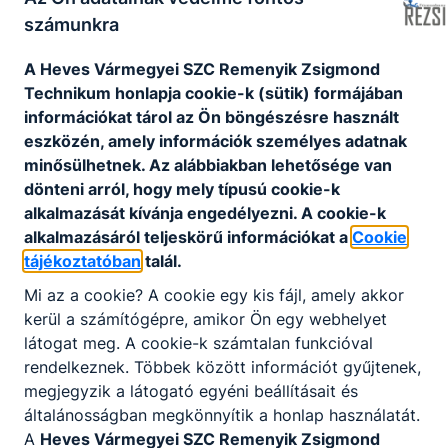
számunkra
A Heves Vármegyei SZC Remenyik Zsigmond
Technikum honlapja cookie-k (sütik) formájában
Dobbantó program
információkat tárol az Ön böngészésre használt
eszközén, amely információk személyes adatnak
Ennek keretében a szakképző iskola előkészítő
minősülhetnek. Az alábbiakban lehetősége van
évfolyamán alapkompetencia-fejlesztés folyik
dönteni arról, hogy mely típusú cookie-k
majd, amelynek célja, hogy az alapfokú
alkalmazását kívánja engedélyezni. A cookie-k
végzettséggel nem rendelkező, 16. életévüket már
alkalmazásáról teljeskörű információkat a
Cookie
betöltött fiatalokat felkészítse a szakmatanulásra.
tájékoztatóban
talál.
A programban mentor tanár közreműködésével
Mi az a cookie? A cookie egy kis fájl, amely akkor
minden tanuló egyéni, a saját képességeinek és
kerül a számítógépre, amikor Ön egy webhelyet
terveinek megfelelő fejlesztést kap.
látogat meg. A cookie-k számtalan funkcióval
rendelkeznek. Többek között információt gyűjtenek,
A Dobbantó programban való részvétel feltételei:
megjegyzik a látogató egyéni beállításait és
A Dobbantó programban az vehet részt, aki 16.
általánosságban megkönnyítik a honlap használatát.
életévét betöltötte és alapfokú végzettséggel
A
Heves Vármegyei SZC Remenyik Zsigmond