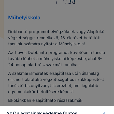
Műhelyiskola
Dobbantó programot elvégzőknek vagy Alapfokú
végzettséggel rendelkező, 16. életévét betöltött
tanulók számára nyitott a Műhelyiskola!
Az 1 éves Dobbantó programot követően a tanuló
tovább léphet a műhelyiskolai képzésbe, ahol 6-
24 hónap alatt részszakmát tanulhat.
A szakmai ismeretek elsajátítása után államilag
elismert alapfokú végzettséget és szakképesítést
tanúsító bizonyítványt szerezhet, ami legalább
egy munkakör betöltésére képesít.
Iskolánkban elsajátítható részszakmák:
logisztikai feldolgozó
Az Ön adatainak védelme fontos